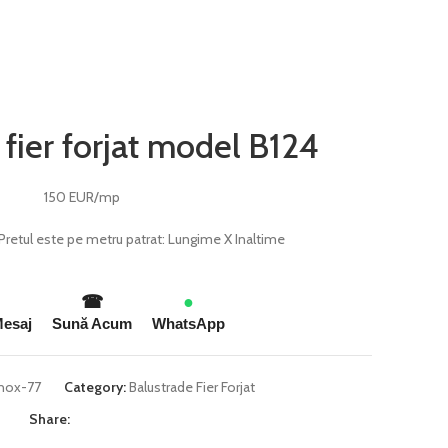
 fier forjat model B124
150 EUR/mp
Pretul este pe metru patrat: Lungime X Inaltime
☎
●
Mesaj
Sună Acum
WhatsApp
inox-77
Category:
Balustrade Fier Forjat
Share: