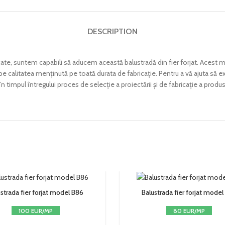
DESCRIPTION
te, suntem capabili să aducem această balustradă din fier forjat. Acest mo
 calitatea menținută pe toată durata de fabricație. Pentru a vă ajuta să ex
în timpul întregului proces de selecție a proiectării și de fabricație a produs
strada fier forjat model B86
Balustrada fier forjat model
100 EUR/MP
80 EUR/MP