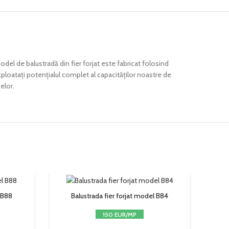
del de balustradă din fier forjat este fabricat folosind
ploatați potențialul complet al capacităților noastre de
elor.
 B88
Balustrada fier forjat model B84
150 EUR/MP