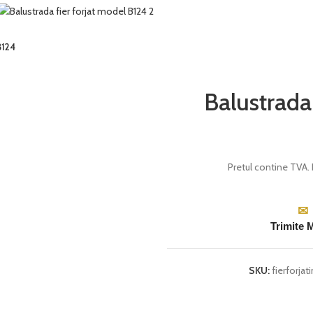
B124
Balustrada
Pretul contine TVA. 
✉
Trimite 
SKU:
fierforjat