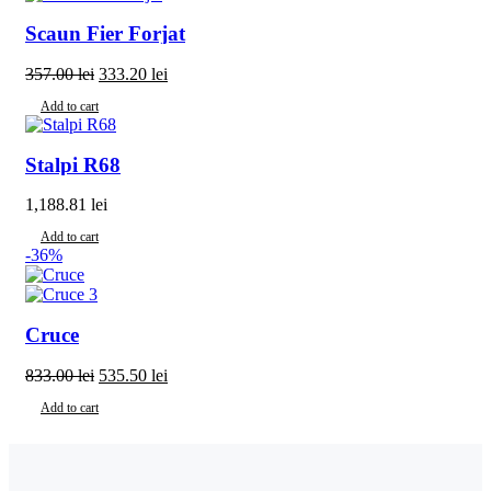
Scaun Fier Forjat
357.00
lei
333.20
lei
Add to cart
Stalpi R68
1,188.81
lei
Add to cart
-36%
Cruce
833.00
lei
535.50
lei
Add to cart