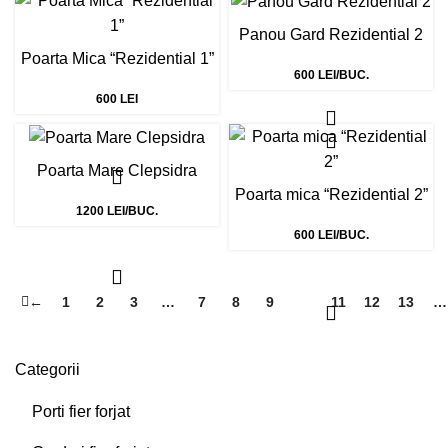
Panou Gard Rezidential 2
Poarta Mica “Rezidential 1”
600 LEI/BUC.
600 LEI
Poarta Mare Clepsidra
Poarta mica “Rezidential 2”
1200 LEI/BUC.
600 LEI/BUC.
←
1
2
3
…
7
8
9
10
11
12
13
…
Categorii
Porti fier forjat