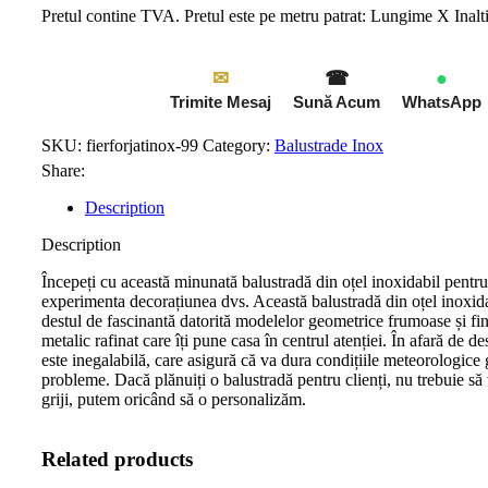
Pretul contine TVA. Pretul este pe metru patrat: Lungime X Inal
✉
☎
●
Trimite Mesaj
Sună Acum
WhatsApp
SKU:
fierforjatinox-99
Category:
Balustrade Inox
Share:
Description
Description
Începeți cu această minunată balustradă din oțel inoxidabil pentru
experimenta decorațiunea dvs. Această balustradă din oțel inoxida
destul de fascinantă datorită modelelor geometrice frumoase și fin
metalic rafinat care îți pune casa în centrul atenției. În afară de de
este inegalabilă, care asigură că va dura condițiile meteorologice g
probleme. Dacă plănuiți o balustradă pentru clienți, nu trebuie să 
griji, putem oricând să o personalizăm.
Related products