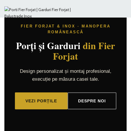
FIER FORJAT & INOX · MANOPERA
ROMÂNEASCĂ
Lucrate
Model
Model
Porți și Garduri
din Fier
Manual
R1
R6
Forjat
Design personalizat și montaj profesional,
execuție pe măsura casei tale.
VEZI DETALII
VEZI DETALII
VEZI DETALII
VEZI PORȚILE
DESPRE NOI