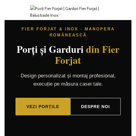
FIER FORJAT & INOX · MANOPERA
ROMÂNEASCĂ
Lucrate
Model
Model
Porți și Garduri
din Fier
Manual
R1
R6
Forjat
Design personalizat și montaj profesional,
execuție pe măsura casei tale.
VEZI DETALII
VEZI DETALII
VEZI DETALII
VEZI PORȚILE
DESPRE NOI