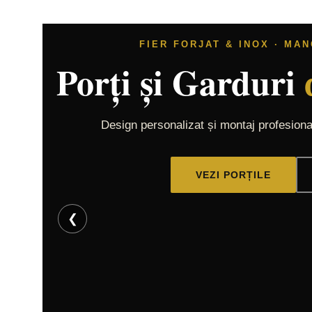
FIER FORJAT & INOX · M
Porți și Garduri
L
Design personalizat și montaj profesiona
VEZI PORȚILE
VEZI DETALII
VEZI DETALII
VEZI DETA
❮