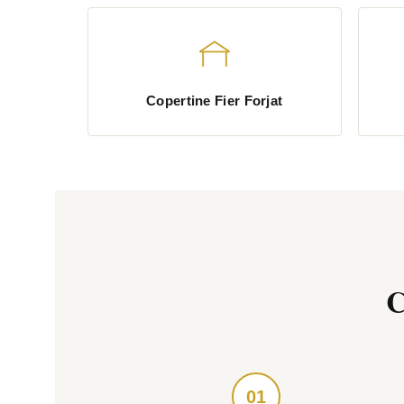
Copertine Fier Forjat
C
01