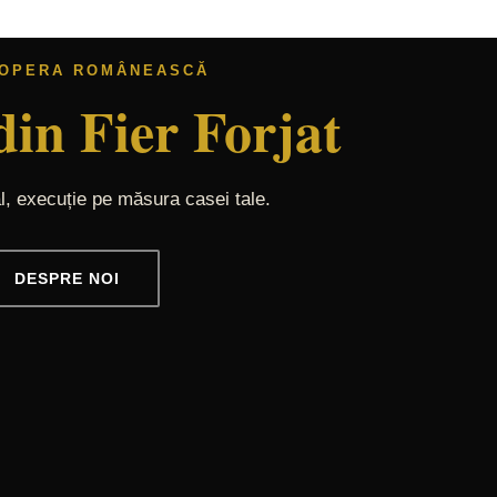
ANOPERA ROMÂNEASCĂ
ucrate Manual
din Fier Forjat
Model R1
Model R6
l, execuție pe măsura casei tale.
LII
DESPRE NOI