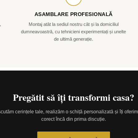
ASAMBLARE PROFESIONALĂ
,
Montaj atât la sediul nostru cât și la domiciliul
.
dumneavoastră, cu tehnicieni experimentați și unelte
de ultimă generație.
Pregătit să îți transformi casa?
cutăm cerințele tale, realizăm o schiță personalizată și îți oferim
corect încă din prima discuție.